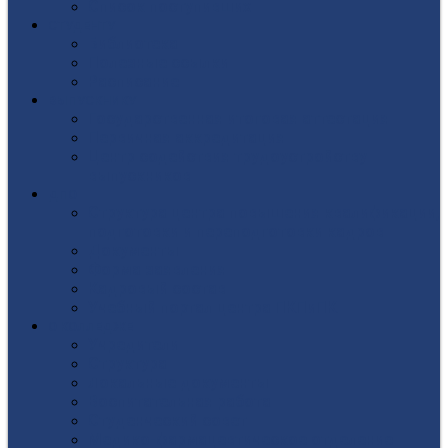
Список поступивших
СТУДЕНТУ
Библиотека
Полезные ссылки
Расписание
ВЫПУСКНИКУ
Государственная итоговая аттестация
Первичная аккредитация
Центр содействия трудоустройству
выпускников
ДПО
Структура центра повышения квалификации,
подготовки и переподготовки кадров
Документы
Форма заявления
Кадровый состав
Учебный портал центра ПКПиПК
О КОЛЛЕДЖЕ
Учредители
Структура
Локальные документы
Воспитательная работа
Студенческий совет
Медико-фармацевтическое отделение