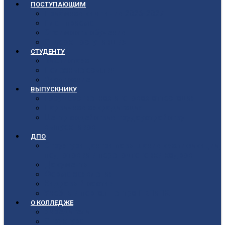
ПОСТУПАЮЩИМ
Приёмная кампания 2026-2027
План приёма
Стоимость обучения
Список поступивших
СТУДЕНТУ
Библиотека
Полезные ссылки
Расписание
ВЫПУСКНИКУ
Государственная итоговая аттестация
Первичная аккредитация
Центр содействия трудоустройству
выпускников
ДПО
Структура центра повышения квалификации,
подготовки и переподготовки кадров
Документы
Форма заявления
Кадровый состав
Учебный портал центра ПКПиПК
О КОЛЛЕДЖЕ
Учредители
Структура