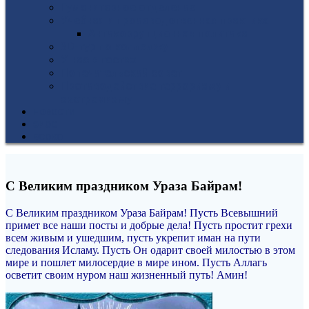
Гуманитарное отделение
Учебная и производственная практика
Антикоррупционная политика
3D-тур по колледжу
У нас в гостях
Попечительский совет
Противодействие терроризму и
экстремизму
НОВОСТИ
ЭИОС
ВСОКО
С Великим праздником Ураза Байрам!
С Великим праздником Ураза Байрам! Пусть Всевышний
примет все наши посты и добрые дела! Пусть простит грехи
всем живым и ушедшим, пусть укрепит иман на пути
следования Исламу. Пусть Он одарит своей милостью в этом
мире и пошлет милосердие в мире ином. Пусть Аллагь
осветит своим нуром наш жизненный путь! Амин!