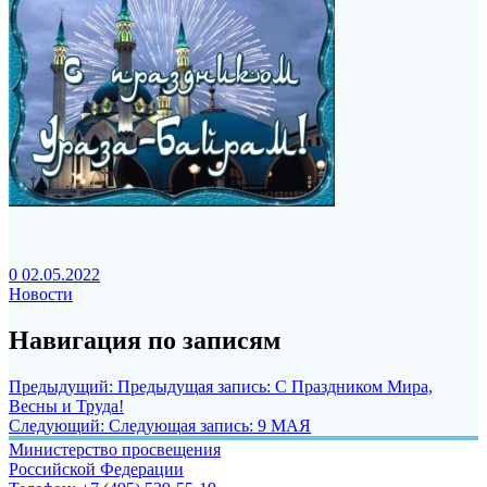
0
02.05.2022
Новости
Навигация по записям
Предыдущий:
Предыдущая запись:
С Праздником Мира,
Весны и Труда!
Следующий:
Следующая запись:
9 МАЯ
Министерство просвещения
Российской Федерации