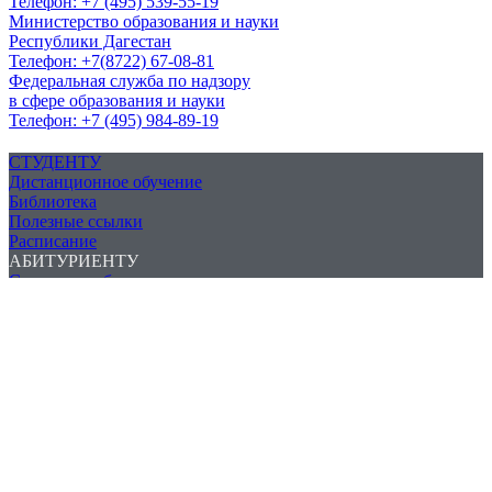
Телефон: +7 (495) 539-55-19
Министерство образования и науки
Республики Дагестан
Телефон: +7(8722) 67-08-81
Федеральная служба по надзору
в сфере образования и науки
Телефон: +7 (495) 984-89-19
СТУДЕНТУ
Дистанционное обучение
Библиотека
Полезные ссылки
Расписание
АБИТУРИЕНТУ
Стоимость обучения
Список поступивших
Приемная комиссия
План приема
КОНТАКТЫ
Адрес: 367018, РД, Махачкала,
пр-т Насрутдинова, 52а
Телефон/Факс: +7(8722)98-91-51
E-mail: gmk_05@mail.ru
© ® 2017-2025 Северо-Кавказский гуманитарно-
многопрофильный колледж имени Имама Шамиля