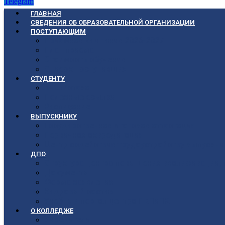
Telegram
ГЛАВНАЯ
СВЕДЕНИЯ ОБ ОБРАЗОВАТЕЛЬНОЙ ОРГАНИЗАЦИИ
ПОСТУПАЮЩИМ
Приёмная кампания 2026-2027
План приёма
Стоимость обучения
Список поступивших
СТУДЕНТУ
Библиотека
Полезные ссылки
Расписание
ВЫПУСКНИКУ
Государственная итоговая аттестация
Первичная аккредитация
Центр содействия трудоустройству выпускни
ДПО
Структура центра повышения квалификации, 
Документы
Форма заявления
Кадровый состав
Учебный портал центра ПКПиПК
О КОЛЛЕДЖЕ
Учредители