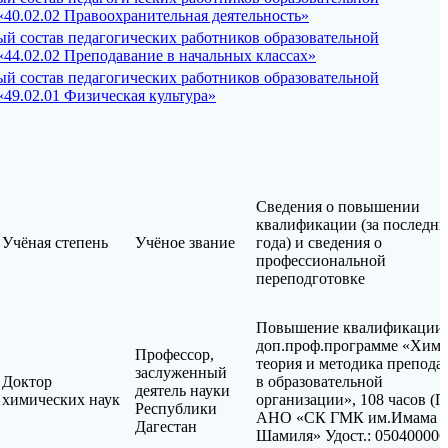
40.02.02 Правоохранительная деятельность»
й состав педагогических работников образовательной
44.02.02 Преподавание в начальных классах»
й состав педагогических работников образовательной
49.02.01 Физическая культура»
Сведения о повышении
квалификации (за последни
Учёная степень
Учёное звание
года) и сведения о
профессиональной
переподготовке
Повышение квалификации
доп.проф.программе «Хими
Профессор,
теория и методика препода
заслуженный
Доктор
в образовательной
деятель науки
химических наук
организации», 108 часов (
Республики
АНО «СК ГМК им.Имама
Дагестан
Шамиля» Удост.: 050400006