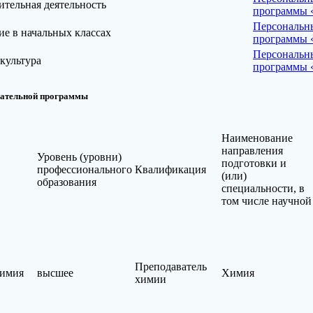
тельная деятельность
программы «
Персональны
е в начальных классах
программы «
Персональны
культура
программы «
вательной программы
Наименование
направления
Уровень (уровни)
подготовки и
профессионального
Квалификация
(или)
образования
специальности, в
том числе научной
Преподаватель
химия
высшее
Химия
химии