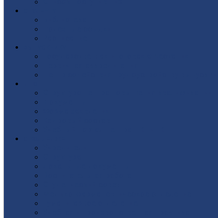
Список поступивших
СТУДЕНТУ
Библиотека
Полезные ссылки
Расписание
ВЫПУСКНИКУ
Государственная итоговая аттестация
Первичная аккредитация
Центр содействия трудоустройству выпускни
ДПО
Структура центра повышения квалификации, 
Документы
Форма заявления
Кадровый состав
Учебный портал центра ПКПиПК
О КОЛЛЕДЖЕ
Учредители
Структура
Локальные документы
Воспитательная работа
Студенческий совет
Медико-фармацевтическое отделение
Гуманитарное отделение
Учебная и производственная практика