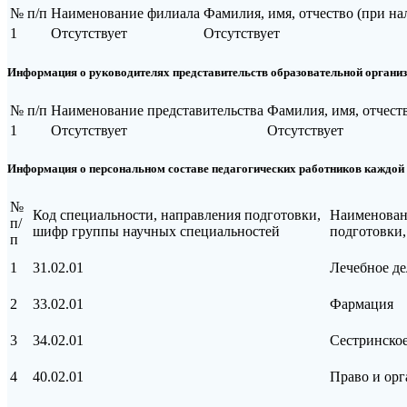
№ п/п
Наименование филиала
Фамилия, имя, отчество (при на
1
Отсутствует
Отсутствует
Информация о руководителях представительств образовательной органи
№ п/п
Наименование представительства
Фамилия, имя, отчест
1
Отсутствует
Отсутствует
Информация о персональном составе педагогических работников каждой
№
Код специальности, направления подготовки,
Наименован
п/
шифр группы научных специальностей
подготовки
п
1
31.02.01
Лечебное де
2
33.02.01
Фармация
3
34.02.01
Сестринское
4
40.02.01
Право и орг