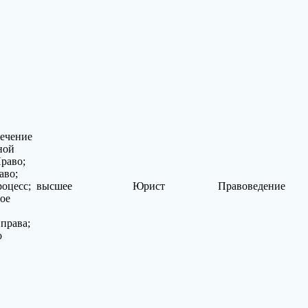
печение
ной
Право;
аво;
оцесс;
высшее
Юрист
Правоведение
ое
 права;
о