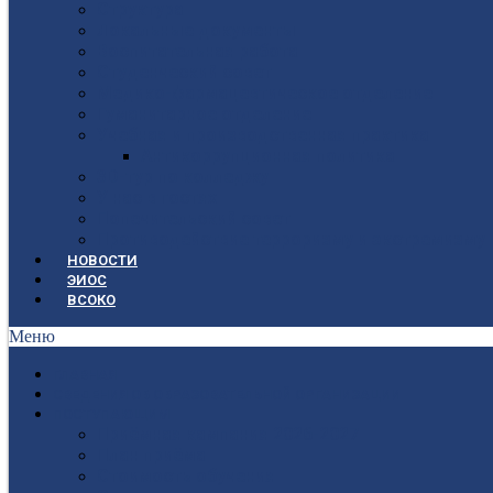
Структура
Локальные документы
Воспитательная работа
Студенческий совет
Медико-фармацевтическое отделение
Гуманитарное отделение
Учебная и производственная практика
Антикоррупционная политика
3D-тур по колледжу
У нас в гостях
Попечительский совет
Противодействие терроризму и экстремизму
НОВОСТИ
ЭИОС
ВСОКО
Меню
ГЛАВНАЯ
СВЕДЕНИЯ ОБ ОБРАЗОВАТЕЛЬНОЙ ОРГАНИЗАЦИИ
ПОСТУПАЮЩИМ
Приёмная кампания 2026-2027
План приёма
Стоимость обучения