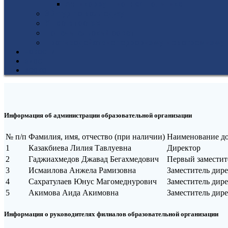
Антикоррупционная политика
3D-тур по колледжу
У нас в гостях
Попечительский совет
Противодействие терроризму и экстремизму
НОВОСТИ
ЭИОС
ВСОКО
Информация об администрации образовательной организации
№ п/п
Фамилия, имя, отчество (при наличии)
Наименование д
1
Казакбиева Лилия Тавлуевна
Директор
2
Гаджиахмедов Джавад Бегахмедович
Первый заместит
3
Исмаилова Анжела Рамизовна
Заместитель дире
4
Сахратулаев Юнус Магомеднурович
Заместитель дире
5
Акимова Аида Акимовна
Заместитель дире
Информация о руководителях филиалов образовательной организации