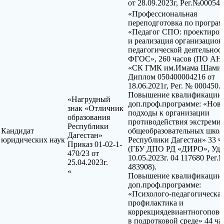
от 28.09.2023г, Рег.№000542
«Профессиональная
переподготовка по програм
«Педагог СПО: проектиров
и реализация организацион
педагогической деятельнос
ФГОС», 260 часов (ПО АН
«СК ГМК им.Имама Шамил
Диплом 050400004216 от
18.06.2021г, Рег. № 000450.)
Повышение квалификации
«Нагрудный
доп.проф.программе: «Нов
знак «Отличник
подходы к организации
образования
противодействия экстремиз
Республики
Кандидат
общеобразовательных школ
Дагестан»
юридических наук
Республики Дагестан» 33 ч
Приказ 01-02-1-
(ГБУ ДПО РД «ДИРО», Удос
470/23 от
10.05.2023г. 04 117680 Рег.
25.04.2023г.
483908).
«
Повышение квалификации
доп.проф.программе:
«Психолого-педагогическа
профилактика и
коррекциядевиантногопове
в подротковой среде» 44 ча