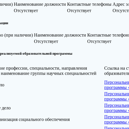
личии)
Наименование должности
Контактные телефоны
Адрес э
Отсутствует
Отсутствует
Отсутст
зации
во (при наличии)
Наименование должности
Контактные телефо
Отсутствует
Отсутствует
 реализуемой образовательной программы
ие профессии, специальности, направления
Ссылка на с
, наименование группы научных специальностей
образовате
Персональны
ло
программы «
Персональны
программы 
Персональны
 дело
программы «
Персональны
анизация социального обеспечения
программы «
Персональны