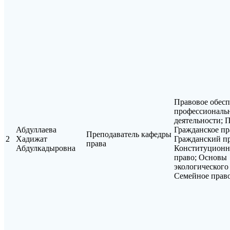
Правовое обес
профессиональ
деятельности; 
Абдуллаева
Гражданское пр
Преподаватель кафедры
2
Хадижат
Гражданский пр
права
Абдулкадыровна
Конституционн
право; Основы
экологического
Семейное прав